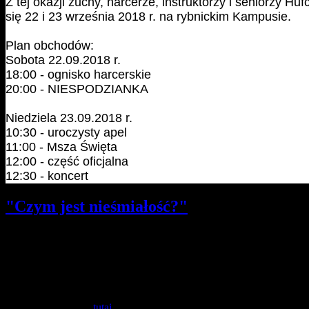
Z tej okazji zuchy, harcerze, instruktorzy i seniorzy 
się 22 i 23 września 2018 r. na rybnickim Kampusie.
Plan obchodów:
Sobota 22.09.2018 r.
18:00 - ognisko harcerskie
20:00 - NIESPODZIANKA
Niedziela 23.09.2018 r.
10:30 - uroczysty apel
11:00 - Msza Święta
12:00 - część oficjalna
12:30 - koncert
"Czym jest nieśmiałość?"
Szczegóły
Opublikowano: czwartek, 28, czerwiec 2018 11:37
hm. Martyna Kowacka | Komendantka Hufca
Zachęcam do przeczytania artykułu "Czym jest nieśmiałość?", któr
Artykuł znajdziecie
tutaj
.