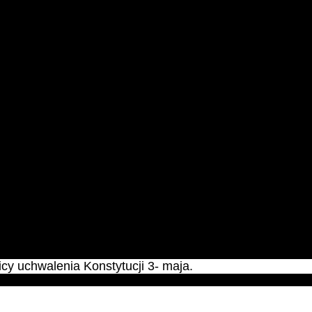
rwca o 18:30 w siedzibie hufca.
y uchwalenia Konstytucji 3- maja.