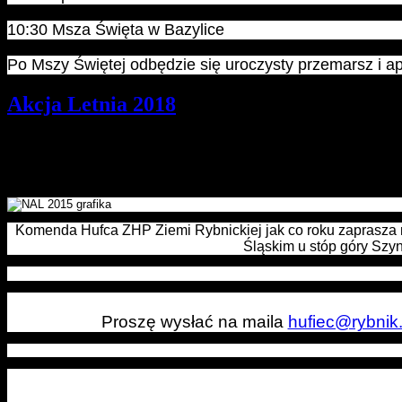
10:30 Msza Święta w Bazylice
Po Mszy Świętej odbędzie się uroczysty przemarsz i a
Akcja Letnia 2018
Szczegóły
Opublikowano: środa, 04, kwiecień 2018 08:07
pwd. Zenon Bielaczek | webmaster
Komenda Hufca ZHP Ziemi Rybnickiej jak co roku zaprasza
Śląskim u stóp góry Szyn
Proszę wysłać na maila
hufiec@rybnik.