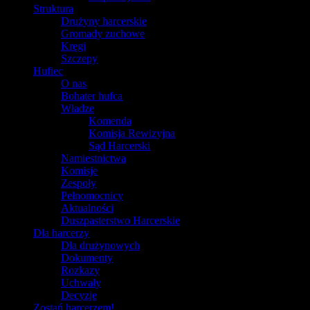
Struktura
Drużyny harcerskie
Gromady zuchowe
Kręgi
Szczepy
Hufiec
O nas
Bohater hufca
Władze
Komenda
Komisja Rewizyjna
Sąd Harcerski
Namiestnictwa
Komisje
Zespoły
Pełnomocnicy
Aktualności
Duszpasterstwo Harcerskie
Dla harcerzy
Dla drużynowych
Dokumenty
Rozkazy
Uchwały
Decyzje
Zostań harcerzem!