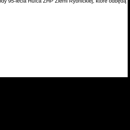
hody 95-lecia Hufca ZHP Ziemi Rybnickiej, które odbędą
dala drużynowa 17 DH "Salamandra".