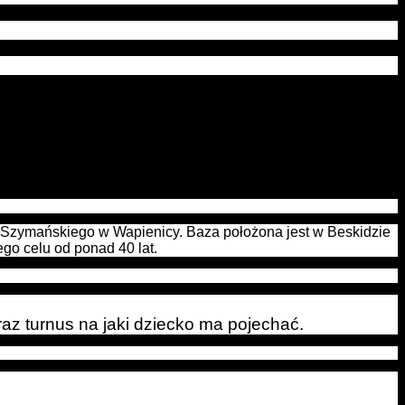
Szymańskiego w Wapienicy. Baza położona jest w Beskidzie
ego celu od ponad 40 lat.
az turnus na jaki dziecko ma pojechać.