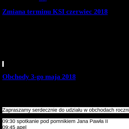
Zmiana terminu KSI czerwiec 2018
Szczegóły
Opublikowano: piątek, 08, czerwiec 2018 07:05
hm. Martyna Kowacka | Komendantka Hufca
Informujemy, że w tym miesiącu KSI odbędzie się w czwratek 21 cze
Obchody 3-go maja 2018
Szczegóły
Opublikowano: piątek, 27, kwiecień 2018 07:34
hm. Martyna Kowacka | Komendantka Hufca
Zapraszamy serdecznie do udziału w obchodach rocznic
09:30 spotkanie pod pomnikiem Jana Pawła II
09:45 apel