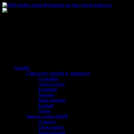
Ośrodki
Całoroczny ośrodek w Wapienicy
O ośrodku
"Dom Zucha"
Kempingi
Namioty
Mapa dojazdu
Kontakt
Oferta
Stanica wodna 6HDŻ
O stanicy
Oferta stanicy
Mapa dojazdu