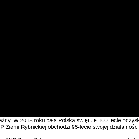
 organizowane w czwartki po 15-tym każdego miesiąca o godz. 17:00 
.2019. Zapraszamy.
rybnickich harcerzy. Zmarł po ciężkiej chorobie, w wieku 67 lat. Uro
 ważny. W 2018 roku cała Polska świętuje 100-lecie odzy
P Ziemi Rybnickiej obchodzi 95-lecie swojej działalnośc