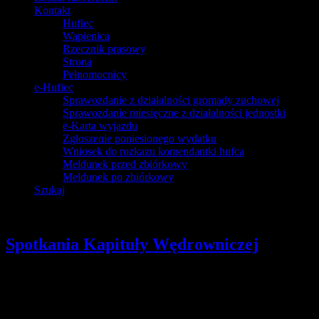
Kontakt
Hufiec
Wapienica
Rzecznik prasowy
Strona
Pełnomocnicy
e-Hufiec
Sprawozdanie z działalności gromady zuchowej
Sprawozdanie miesięczne z działalności jednostki
e-Karta wyjazdu
Zgłoszenie poniesionego wydatku
Wniosek do rozkazu komendantki hufca
Meldunek przed zbiórkowy
Meldunek po zbiórkowy
Szukaj
Spotkania Kapituły Wędrowniczej
Szczegóły
Opublikowano: środa, 10, październik 2018 17:51
pwd. Zenon Bielaczek | webmaster