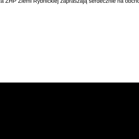
Hufca ZHP Ziemi Rybnickiej zapraszają serdecznie na obc
y w ramach swojej próby przewodnikowskiej napisała druhna Julia Fu