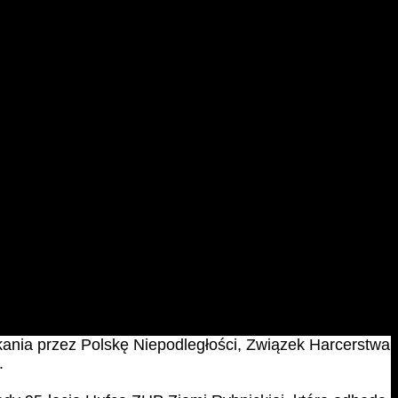
w biurze Komendy Hufca tj.: 18.10.2018, 12.11.2018, 20.12.2018,
czystości pogrzebowe śp. Adama Fudalego odbędą się w piątek, 28
skania przez Polskę Niepodległości, Związek Harcerstwa
i.