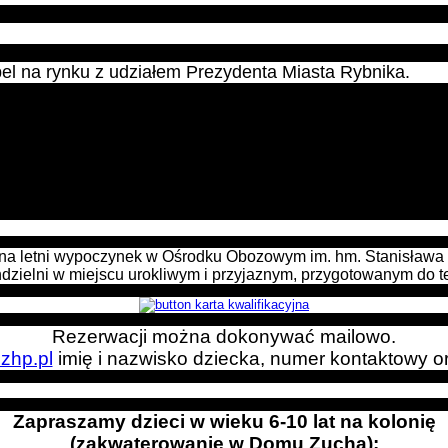
pel na rynku z udziałem Prezydenta Miasta Rybnika.
 na letni wypoczynek w Ośrodku Obozowym im. hm. Stanisława 
dzielni w miejscu urokliwym i przyjaznym, przygotowanym do t
Rezerwacji można dokonywać mailowo.
zhp.pl
imię i nazwisko dziecka, numer kontaktowy or
Zapraszamy dzieci w wieku 6-10 lat na kolonię
(zakwaterowanie w Domu Zucha):