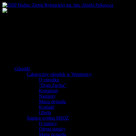
Ośrodki
Całoroczny ośrodek w Wapienicy
O ośrodku
"Dom Zucha"
Kempingi
Namioty
Mapa dojazdu
Kontakt
Oferta
Stanica wodna 6HDŻ
O stanicy
Oferta stanicy
Mapa dojazdu