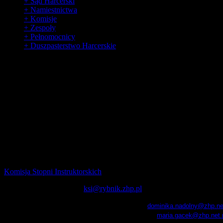
+ Sąd Harcerski
+ Namiestnictwa
+ Komisje
+ Zespoły
+ Pełnomocnicy
+ Duszpasterstwo Harcerskie
Komisje
Komisja Stopni Instruktorskich
Adres mailowy komisji -
ksi@rybnik.zhp.pl
hm. Dominika Nadolny -
przewodnicząca -
dominika.nadolny@zhp.net
phm. Maria Gacek - z-ca przewodniczącego -
maria.gacek@zhp.net.