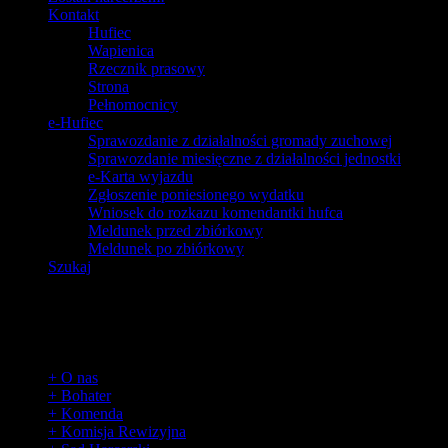
Kontakt
Hufiec
Wapienica
Rzecznik prasowy
Strona
Pełnomocnicy
e-Hufiec
Sprawozdanie z działalności gromady zuchowej
Sprawozdanie miesięczne z działalności jednostki
e-Karta wyjazdu
Zgłoszenie poniesionego wydatku
Wniosek do rozkazu komendantki hufca
Meldunek przed zbiórkowy
Meldunek po zbiórkowy
Szukaj
Hufiec
+ O nas
+ Bohater
+ Komenda
+ Komisja Rewizyjna