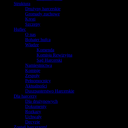
Struktura
Drużyny harcerskie
Gromady zuchowe
Kręgi
Szczepy
Hufiec
O nas
Bohater hufca
Władze
Komenda
Komisja Rewizyjna
Sąd Harcerski
Namiestnictwa
Komisje
Zespoły
Pełnomocnicy
Aktualności
Duszpasterstwo Harcerskie
Dla harcerzy
Dla drużynowych
Dokumenty
Rozkazy
Uchwały
Decyzje
Zostań harcerzem!