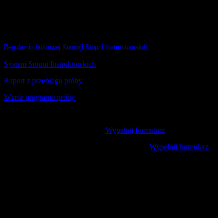
hm. Iwona Ucher
hm. Tadeusz Musiolik
phm. Marek Bizoń
Regulamin hufcowej Komisji Stopni Instruktorskich
System Stopni Instruktorskich
Raport z przebiegu próby
Wzrór programu próby
Wniosek o przedłużenie próby –
Wypełnij formularz
Wniosek o zmianę zadań w programie próby –
Wypełnij formularz
Wniosek o otwarcie próby na stopień przewodniczki/przewodnika w
Wniosek o zamkniecie próby na stopień przewodniczki/przewodnika
Wniosek o otwarcie próby na stopień podharcmistrzyni/podharcmist
Wniosek o zamkniecie próby na stopień podharcmistrzyni/podharcmi