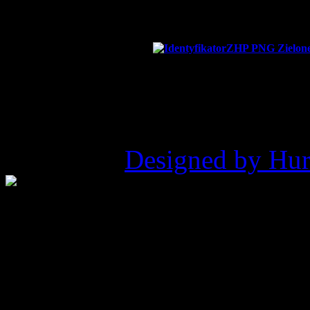
Nr konta bankowego:
82
©2026 ZHP Hufiec Ziemi Ry
Pukowca |
Designed by Hur