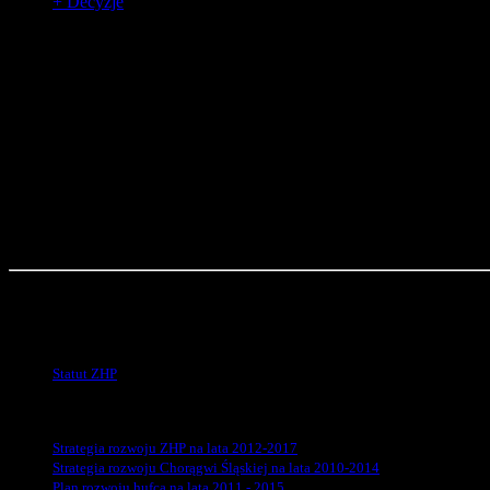
+ Decyzje
Dokumenty
Statut ZHP
Statut ZHP
Strategie rozwoju
Strategia rozwoju ZHP na lata 2012-2017
Strategia rozwoju Chorągwi Śląskiej na lata 2010-2014
Plan rozwoju hufca na lata 2011 - 2015