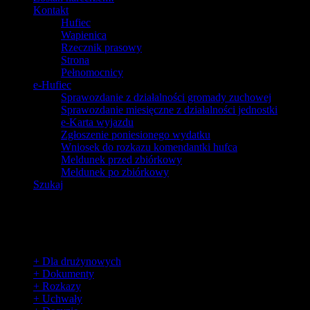
Kontakt
Hufiec
Wapienica
Rzecznik prasowy
Strona
Pełnomocnicy
e-Hufiec
Sprawozdanie z działalności gromady zuchowej
Sprawozdanie miesięczne z działalności jednostki
e-Karta wyjazdu
Zgłoszenie poniesionego wydatku
Wniosek do rozkazu komendantki hufca
Meldunek przed zbiórkowy
Meldunek po zbiórkowy
Szukaj
Dla harcerzy
+ Dla drużynowych
+ Dokumenty
+ Rozkazy
+ Uchwały