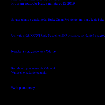
Program rozwoju Hufca na lata 2015-2019
Komenda Hufca
Sprawozdanie z działalności Hufca Ziemi Rybnickiej im. hm. Józefa Puko
Wyróżnienia i nagrody ZHP
Uchwała nr 28/XXXVI Rady Naczelnej ZHP w sprawie wyróżnień i nagród 
Odznaka „Za Zasługi dla Śląskiej Chorągwi”
Regulamin przyznawania Odznaki
Odznaka
„Za zasługi dla Hufca Rybnik ZHP”
Regulamin przyznawania Odznaki
Wniosek o nadanie odznaki
Plan pracy jednostki
Wzór planu pracy
Zapraszamy również do lektury dokumentów wewnętrznych ZHP na 