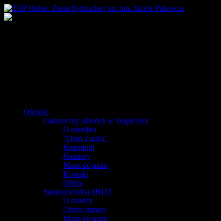
Ośrodki
Całoroczny ośrodek w Wapienicy
O ośrodku
"Dom Zucha"
Kempingi
Namioty
Mapa dojazdu
Kontakt
Oferta
Stanica wodna 6HDŻ
O stanicy
Oferta stanicy
Mapa dojazdu