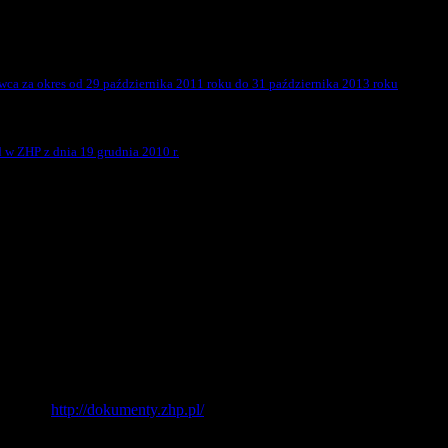
wca za okres od 29 października 2011 roku do 31 października 2013 roku
w ZHP z dnia 19 grudnia 2010 r.
stronie:
http://dokumenty.zhp.pl/
, szczególnie uchwał i stanowisk ost