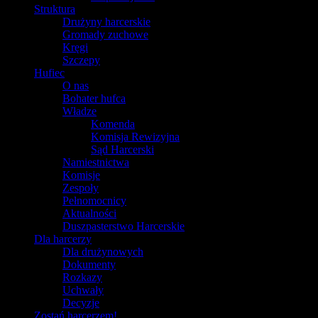
Struktura
Drużyny harcerskie
Gromady zuchowe
Kręgi
Szczepy
Hufiec
O nas
Bohater hufca
Władze
Komenda
Komisja Rewizyjna
Sąd Harcerski
Namiestnictwa
Komisje
Zespoły
Pełnomocnicy
Aktualności
Duszpasterstwo Harcerskie
Dla harcerzy
Dla drużynowych
Dokumenty
Rozkazy
Uchwały
Decyzje
Zostań harcerzem!