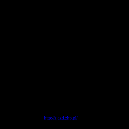
atniego 38. Zjazdu ZHP -
http://zjazd.zhp.pl/
.