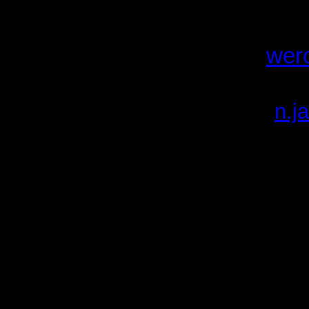
phm. Weronika Gliwa
-
wer
namiestnik
pwd. Natalia Jarominek -
n.j
Związek Harcerstwa P