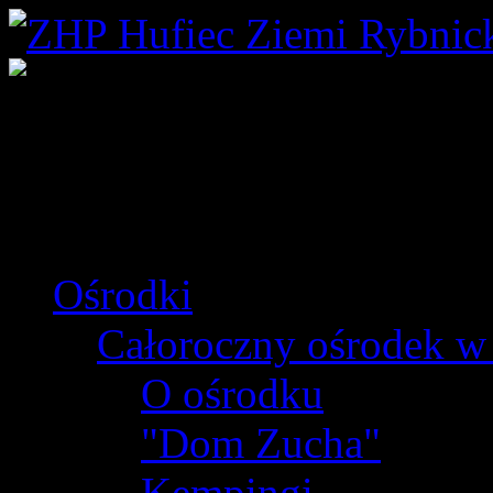
z
punktów
próby
podharcmistrzowskiej
Ośrodki
Całoroczny ośrodek w
O ośrodku
"Dom Zucha"
Kempingi