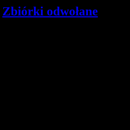
Zbiórki odwołane
Szczegóły
Opublikowano: wtorek, 1
pwd. Zenon Bielaczek | 
Z powodu panującego wirus
zbiórki włącznie do 18 mar
sportowy, spotkanie kadry 
ograniczyć także jazdę kom