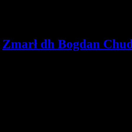
16:30-18:00 podsumowan
plenarna i zakończenie
Zmarł dh Bogdan Chud
Szczegóły
Opublikowano: czwartek,
pwd. Zenon Bielaczek | 
Z przykrością informujemy,
od nas wyjątkowy człowiek