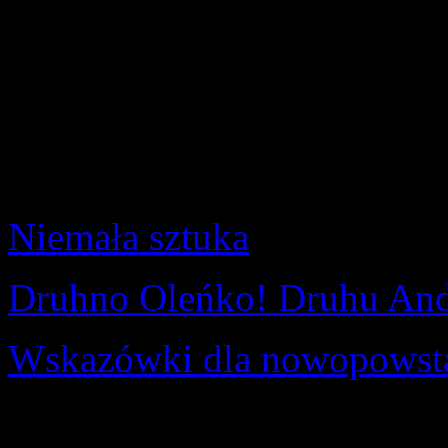
Opublikowano: wtorek, 1
pwd. Zenon Bielaczek | 
Poniżej recencje trzech ks
recenzenta H.O. Marka Biz
Niemała sztuka
Druhno Oleńko! Druhu And
Wskazówki dla nowopowsta