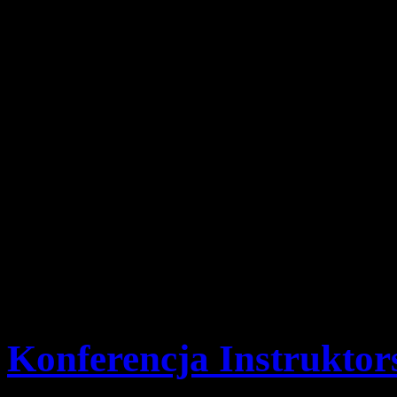
Szczegóły
Opublikowano: czwartek,
pwd. Zenon Bielaczek | 
Przypominamy, że w najbliż
10:00 w Szkole Podstawowe
Dzień Myśli Braterskiej, na
zapraszamy.
Czuwaj!
Konferencja Instruktor