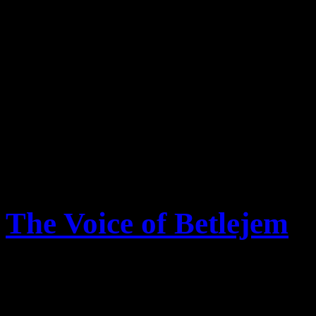
Człowiek pełen pasji i za
pracy z innymi, a także by
Bogdan Chudzik. Niech sp
Pogrzeb odbędzie się w sob
w kościele pod wezwanie
Kościelnej 6 w Bełku.
The Voice of Betlejem
Szczegóły
Opublikowano: środa, 15