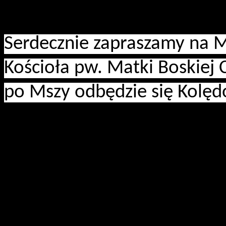
pwd. Zenon Bielaczek | 
Serdecznie zapraszamy na M
Kościoła pw. Matki Boskiej
po Mszy odbędzie się Kolęd
phm. Aneta Filipowska
Komendantka Hufca Ziemi R
Więcej artykułów…