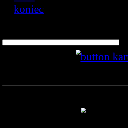
koniec
Szukaj
100-lecie Huf