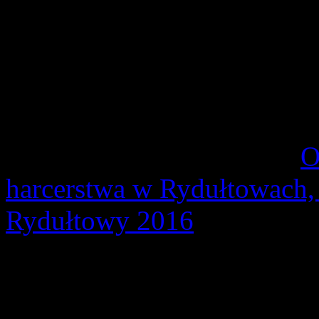
Szczegóły
Opublikowano: poniedzia
pwd. Zenon Bielaczek | 
W ramach próby podharcmi
recenzję pracy zbiorowej:
O
harcerstwa w Rydułtowach, 
Rydułtowy 2016
.