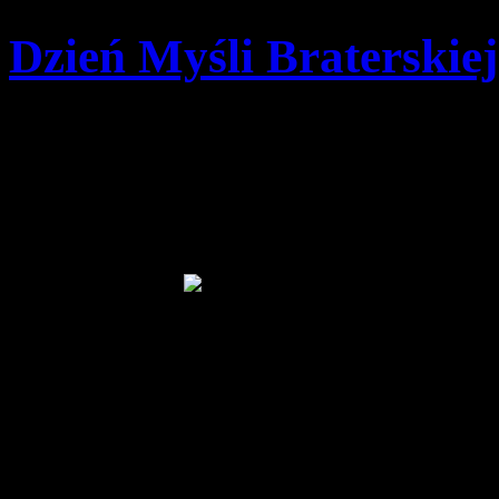
Dzień Myśli Braterskiej
Szczegóły
Opublikowano: sobota, 2
pwd. Zenon Bielaczek | 