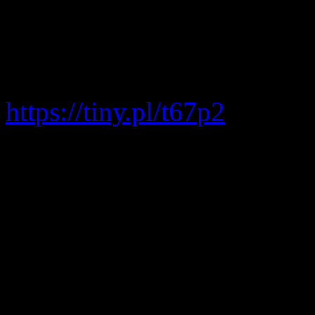
Warszawa), tytułem: KO
WARSZAWA IMIĘ I NAZ
ZGŁOSZENIA: do 25 l
https://tiny.pl/t67p2
Zgodnie z obietnicą, wr
duchowym, roli ducho
wychowaniu oraz pracy 
praktyce
i zapraszamy 
instruktorsk
tym
zagadnieniom.
Konfe