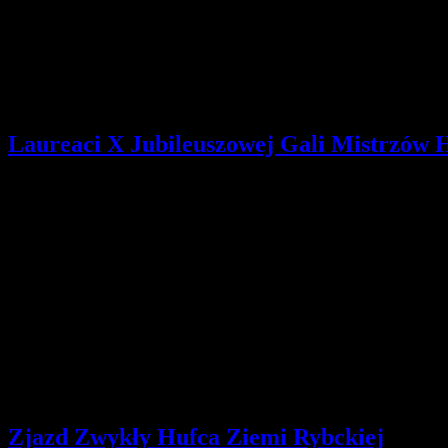
współdziałanie, formalna i nieformalna grupa rówieśnicza (podział na 
ich unikać).
Programowe środki oddziaływania - elementy programu:
kontakt
tradycji, uczestnictwo w kulturze, rozwijanie zainteresowań, prowad
Laureaci X Jubileuszowej Gali Mistrzów 
Szczegóły
Opublikowano: niedziela, 17, marzec 2019 10:23
pwd. Zenon Bielaczek | webmaster
W dniu 15 marca 2019 roku odbyła się X Jubileuszowa Gala Mistrz
Z okazji, że wybrano nas na mistrzów w kategorii "Harcerskie duety
Szczególne podziękowania składamy rodzinie, kadrze instruktorskiej
Dziękujemy wszystkim, którzy przyczynili się do tego wyróżnienia.
Pozdrawiamy harcerskim "Czuwaj!",
hm. Teresa i Tadeusz Knura
Zjazd Zwykły Hufca Ziemi Rybckiej