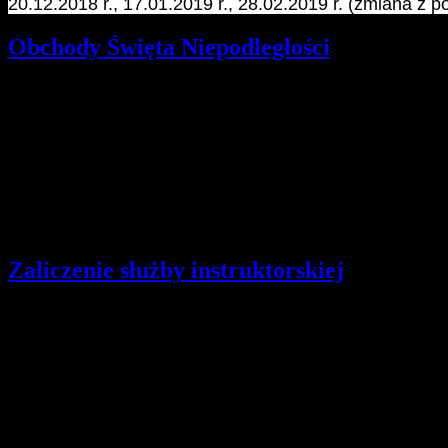
20.12.2018 r., 17.01.2019 r., 28.02.2019 r. (zmiana z po
Obchody Święta Niepodległości
Szczegóły
Opublikowano: środa, 07, listopad 2018 12:35
hm. Martyna Kowacka | Komendantka Hufca
10:30 uroczysta Msza Święta w bazylice.
Po mszy złożenie hołdu przed pomikiem św. Jana Pawła II oraz przem
Spotykamy się o 10:10 pod pomnikiem św. Jana Pawła II.
Zaliczenie służby instruktorskiej
Szczegóły
Opublikowano: poniedziałek, 22, październik 2018 08:16
hm. Martyna Kowacka | Komendantka Hufca
Droga Druhno, Drogi Druhu!
Zbliża się czas zaliczania służby instruktorskiej.