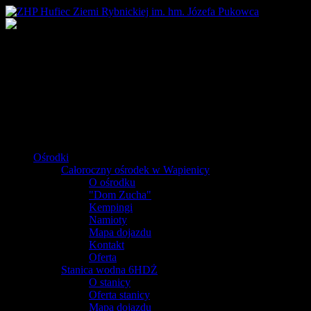
Ośrodki
Całoroczny ośrodek w Wapienicy
O ośrodku
"Dom Zucha"
Kempingi
Namioty
Mapa dojazdu
Kontakt
Oferta
Stanica wodna 6HDŻ
O stanicy
Oferta stanicy
Mapa dojazdu