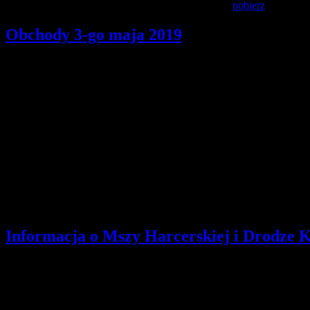
Gawędy w ramach próby na stopień przewodnika -
pobierz
.
Obchody 3-go maja 2019
Szczegóły
Opublikowano: czwartek, 02, maj 2019 07:39
pwd. Zenon Bielaczek | webmaster
Zapraszamy serdecznie do udziału w obchodach rocznicy uchwalenia 
09:40 spotkanie pod pomnikiem Jana Pawła II
10:00 apel
10:30 Msza Święta w Bazylice
Po Mszy Świętej odbędzie się uroczysty przemarsz i apel na rynku z
Informacja o Mszy Harcerskiej i Drodze 
Szczegóły
Opublikowano: poniedziałek, 01, kwiecień 2019 09:02
pwd. Zenon Bielaczek | webmaster