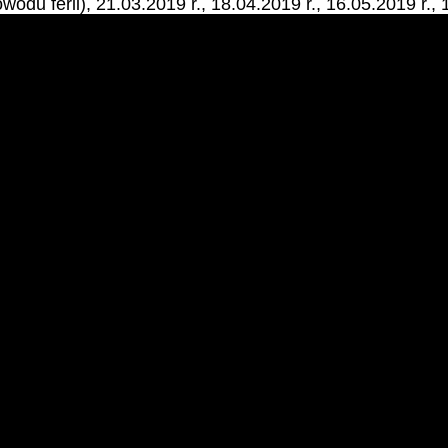
wodu ferii), 21.03.2019 r., 18.04.2019 r., 16.05.2019 r.,
arsz na rynek (na rynku uroczysty apel).