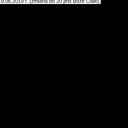
 19.06.2019 r. (zmiana bo 20 jest Boże Ciało).