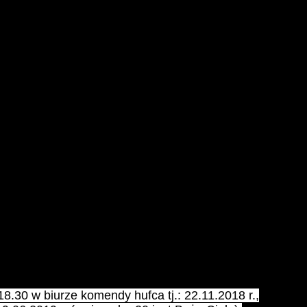
jazdu Zwykłego Hufca ZHP Ziemi Rybnickiej.
ota) o godz. 09:00.
.30 w biurze komendy hufca tj.: 22.11.2018 r.,