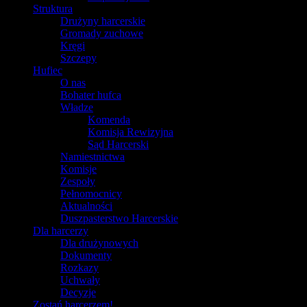
Struktura
Drużyny harcerskie
Gromady zuchowe
Kręgi
Szczepy
Hufiec
O nas
Bohater hufca
Władze
Komenda
Komisja Rewizyjna
Sąd Harcerski
Namiestnictwa
Komisje
Zespoły
Pełnomocnicy
Aktualności
Duszpasterstwo Harcerskie
Dla harcerzy
Dla drużynowych
Dokumenty
Rozkazy
Uchwały
Decyzje
Zostań harcerzem!