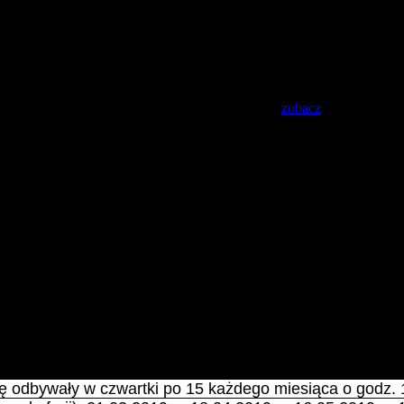
a 12 marca 2019 r. podjęła uchwałę nr 9/2019 w sprawie zwołania Z
9 z wykazem osób z czynnym prawem wyborczym -
zobacz
.
kościel pw. św. Jadwigi Śląskiej w Rybniku w dniu 05.01.2019 r. (sob
 odbywały w czwartki po 15 każdego miesiąca o godz. 18