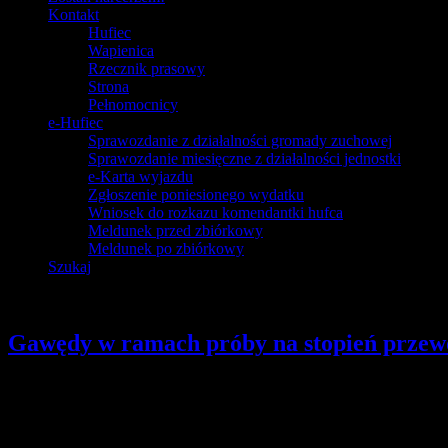
Kontakt
Hufiec
Wapienica
Rzecznik prasowy
Strona
Pełnomocnicy
e-Hufiec
Sprawozdanie z działalności gromady zuchowej
Sprawozdanie miesięczne z działalności jednostki
e-Karta wyjazdu
Zgłoszenie poniesionego wydatku
Wniosek do rozkazu komendantki hufca
Meldunek przed zbiórkowy
Meldunek po zbiórkowy
Szukaj
Gawędy w ramach próby na stopień przew
Szczegóły
Opublikowano: wtorek, 14, maj 2019 19:13
pwd. Zenon Bielaczek | webmaster