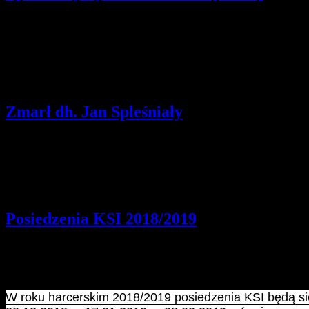
Szczegóły
Opublikowano: piątek, 15, marzec 2019 21:06
hm. Martyna Kowacka | Komendantka Hufca
Podaję do wiadomości, że komenda Hufca ZHP Ziemi Rybnickiej dni
Zjazd odbędzie się 13.04.2019 r. o godzinie 9:00. Rozkaz L5/201
Zmarł dh. Jan Spleśniały
Szczegóły
Opublikowano: czwartek, 03, styczeń 2019 10:23
pwd. Zenon Bielaczek | webmaster
Zmarł dh. Jan Spleśniały Msza Św. pogrzebowa odprawina zostanie w 
Posiedzenia KSI 2018/2019
Szczegóły
Opublikowano: piątek, 09, listopad 2018 07:14
hm. Martyna Kowacka | Komendantka Hufca
W roku harcerskim 2018/2019 posiedzenia KSI będą się