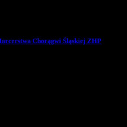
szóstki, zastępy, patrole), harcerska atmosfera (zwyczaje, obrzędy, mun
 z przyrodą, sport i kultura fizyczna, techniki harcerskie, turystyka i 
zenie gospodarki, poszukiwanie przyjaciół, służba społeczna.
Harcerstwa Chorągwi Śląskiej ZHP
ów Harcerstwa Chorągwi Śląskiej ZHP.
", składamy serdeczne podziękowania za złożone życzenia za nominacj
 Hufca, przyjaciołom, sponsorom, którzy nam pomagają i wspierają. Na