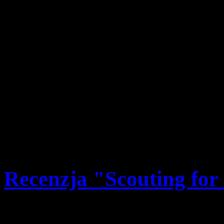
pwd. Zenon Bielaczek | 
Czuwaj!
3 października o godz. 16:
Częstochowskiej w Rybnik
Święta na rozpoczęcie nowe
Zapraszamy do udziału wszy
instruktorów.
Recenzja "Scouting for
Szczegóły