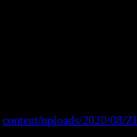
stosować wytyczne obowiąz
Podkreślamy, że należy pam
ustanowionego reżimu sanit
strefy np. żółtej czy czerwo
Podczas ostatnie aktualizacj
"PROCEDURA POSTĘPO
PODEJRZENIA LUB STW
ZACHOROWANIA NA COV
content/uploads/2020/08/