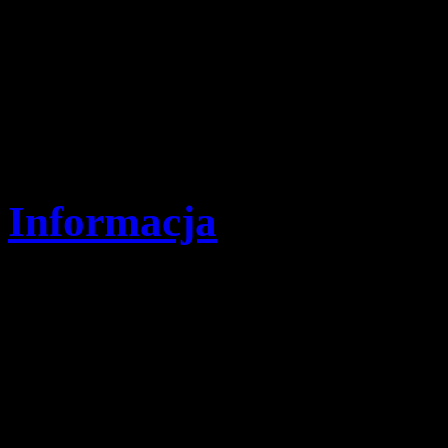
harcerstwa. Podaje propozy
doskonalić siebie samego w 
podopiecznych w technikach 
ich i swój charakter.
Informacja
Szczegóły
Opublikowano: czwartek,
pwd. Zenon Bielaczek | 
Komenda Hufca Ziemi Rybn