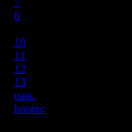
7
8
9
10
11
12
13
nast.
koniec
Szukaj