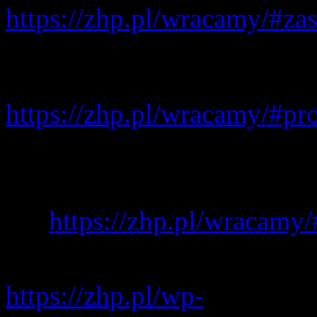
https://zhp.pl/wracamy/#za
procedurami postępowania 
stwierdzania zachorowani
https://zhp.pl/wracamy/#pr
Uczestnicy zbiórki każdor
oświadczenie o świadomoś
19:
https://zhp.pl/wracamy
Link do oświadczenia dla os
https://zhp.pl/wp-