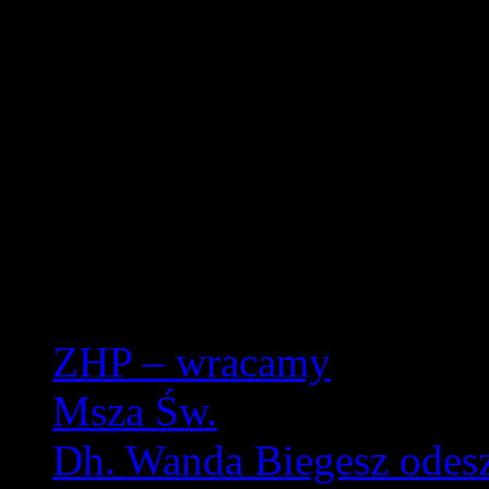
Opublikowano: środa, 19
pwd. Zenon Bielaczek | 
Komenda Hufca Ziemi Rybn
dniem 17.08.2020 do odwoła
Drużyny Harcerskiej " Śpią
Więcej artykułów…
ZHP – wracamy
Msza Św.
Dh. Wanda Biegesz odesz