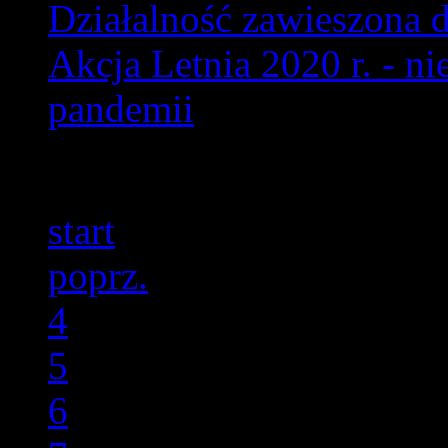
Działalność zawieszona 
Akcja Letnia 2020 r. - n
pandemii
Strona 9 z 47
start
poprz.
4
5
6