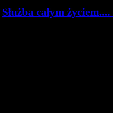
Służba całym życiem...
Szczegóły
Opublikowano: środa, 09
pwd. Zenon Bielaczek | 
W imieniu Fundacji Na Dob
także jako córka bohatera f
wirtualny pokaz premierowy
rzecz o Eugeniuszu Wróblu