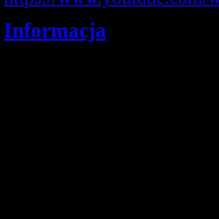
Informacja
Szczegóły
Opublikowano: wtorek, 2
pwd. Zenon Bielaczek | 
Komenda Hufca Ziemi Rybni
uległa treść oświadczenia, k
członkowie ZHP/opiekunowi
oświadczenie można podpis