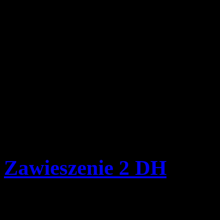
Opublikowano: czwartek,
pwd. Zenon Bielaczek | 
Komenda Hufca Ziemi Rybn
dniem 01.09.2020 wznawia 
Harcerskiej " Śpiący rycer
Zawieszenie 2 DH
Szczegóły