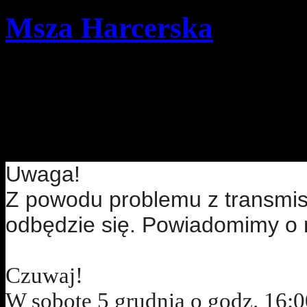
Msza Harcerska
Szczegóły
Opublikowano: piątek, 0
pwd. Zenon Bielaczek | 
Uwaga!
Z powodu problemu z transmisj
odbędzie się. Powiadomimy o 
Czuwaj!
W sobotę 5 grudnia o godz. 16: