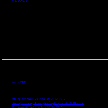
+ Decyzje
Dokumenty
Statut ZHP
Statut ZHP
Strategie rozwoju
Strategia rozwoju ZHP na lata 2012-2017
Strategia rozwoju Chorągwi Śląskiej na lata 2010-2014
Plan rozwoju hufca na lata 2011 - 2015