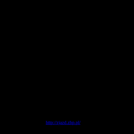
atniego 38. Zjazdu ZHP -
http://zjazd.zhp.pl/
.