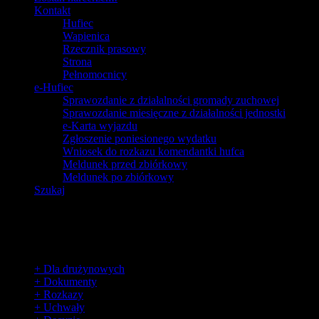
Kontakt
Hufiec
Wapienica
Rzecznik prasowy
Strona
Pełnomocnicy
e-Hufiec
Sprawozdanie z działalności gromady zuchowej
Sprawozdanie miesięczne z działalności jednostki
e-Karta wyjazdu
Zgłoszenie poniesionego wydatku
Wniosek do rozkazu komendantki hufca
Meldunek przed zbiórkowy
Meldunek po zbiórkowy
Szukaj
Dla harcerzy
+ Dla drużynowych
+ Dokumenty
+ Rozkazy
+ Uchwały