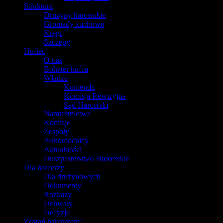
Struktura
Drużyny harcerskie
Gromady zuchowe
Kręgi
Szczepy
Hufiec
O nas
Bohater hufca
Władze
Komenda
Komisja Rewizyjna
Sąd Harcerski
Namiestnictwa
Komisje
Zespoły
Pełnomocnicy
Aktualności
Duszpasterstwo Harcerskie
Dla harcerzy
Dla drużynowych
Dokumenty
Rozkazy
Uchwały
Decyzje
Zostań harcerzem!