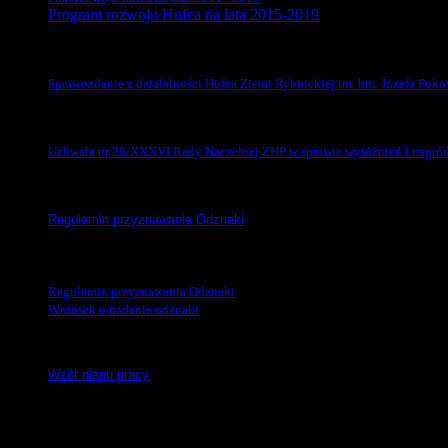
Program rozwoju Hufca na lata 2015-2019
Komenda Hufca
Sprawozdanie z działalności Hufca Ziemi Rybnickiej im. hm. Józefa Puko
Wyróżnienia i nagrody ZHP
Uchwała nr 28/XXXVI Rady Naczelnej ZHP w sprawie wyróżnień i nagród 
Odznaka „Za Zasługi dla Śląskiej Chorągwi”
Regulamin przyznawania Odznaki
Odznaka
„Za zasługi dla Hufca Rybnik ZHP”
Regulamin przyznawania Odznaki
Wniosek o nadanie odznaki
Plan pracy jednostki
Wzór planu pracy
Zapraszamy również do lektury dokumentów wewnętrznych ZHP na 