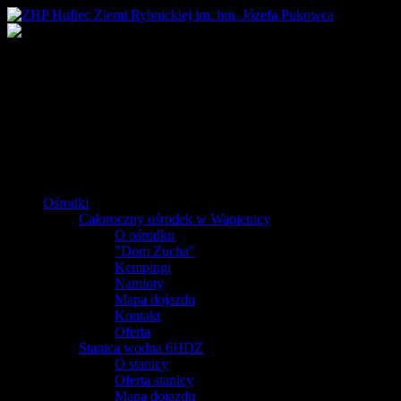
Ośrodki
Całoroczny ośrodek w Wapienicy
O ośrodku
"Dom Zucha"
Kempingi
Namioty
Mapa dojazdu
Kontakt
Oferta
Stanica wodna 6HDŻ
O stanicy
Oferta stanicy
Mapa dojazdu