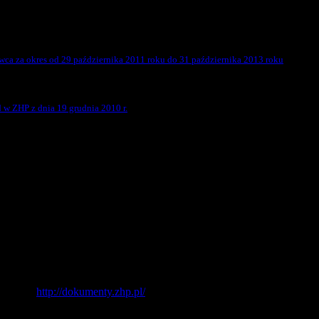
wca za okres od 29 października 2011 roku do 31 października 2013 roku
w ZHP z dnia 19 grudnia 2010 r.
stronie:
http://dokumenty.zhp.pl/
, szczególnie uchwał i stanowisk ost