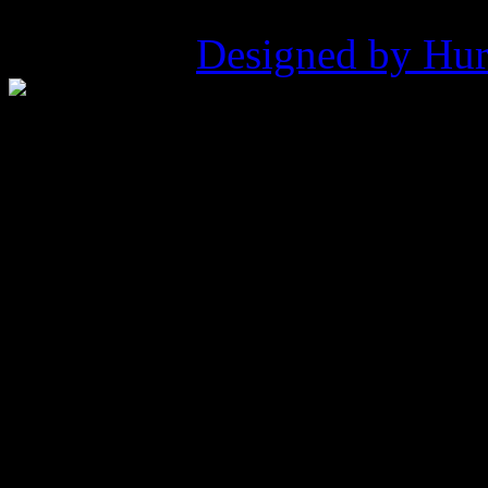
©2026 ZHP Hufiec Ziemi Ry
Pukowca |
Designed by Hur