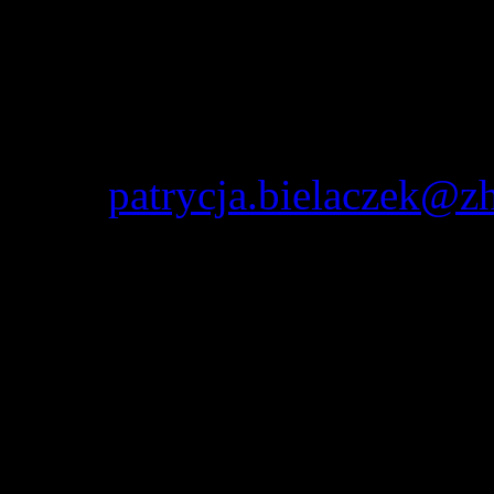
Kontakt w sprawach zawart
phm. Patrycja Bielaczek
mail:
patrycja.bielaczek@zh
Związek Harcerstwa P