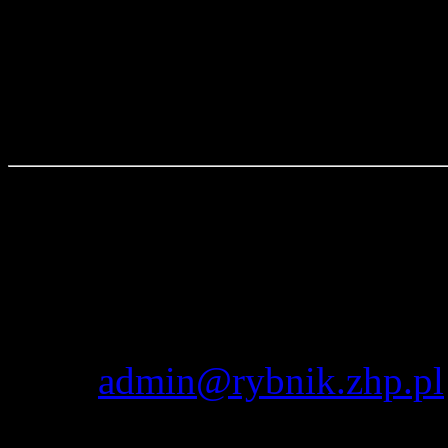
Strona
Kontakt z webmasterem:
pwd. Zenon Bielaczek
mail:
admin@rybnik.zhp.pl