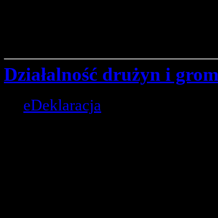
Dla drużynowych
Działalność drużyn i gro
eDeklaracja
Linki:
Domena zhp.pl: