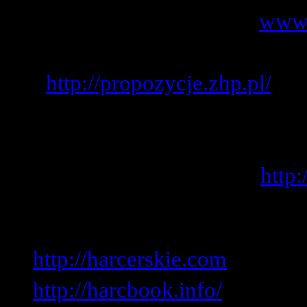
Wszystko o programie -
www.
Propozycje, poradniki, nie t
-
http://propozycje.zhp.pl/
Internetowy Bank Szkoleń czy
warsztatów, seminariów dla w
Wydział Harcerski GK -
http:
Inne strony:
http://harcerskie.com
http://harcbook.info/