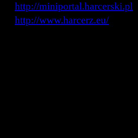
http://miniportal.harcerski.pl
http://www.harcerz.eu/
Związek Harcerstwa P
Ziemi Rybnickiej im
ul. Rudzka 13
Rybnicki Kampus B
t
el. 512 765 007 | te