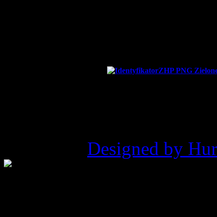
NIP:
6
Nr konta bankowego:
82
©2026 ZHP Hufiec Ziemi Ry
Pukowca |
Designed by Hur