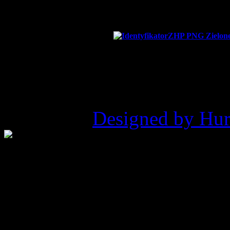
Nr konta bankowego:
82
©2026 ZHP Hufiec Ziemi Ry
Pukowca |
Designed by Hur