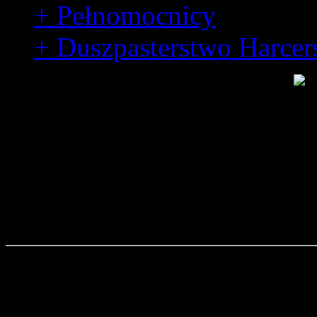
+ Pełnomocnicy
+ Duszpasterstwo Harcer
O nas
Hufiec Ziemi Rybnickiej terytor