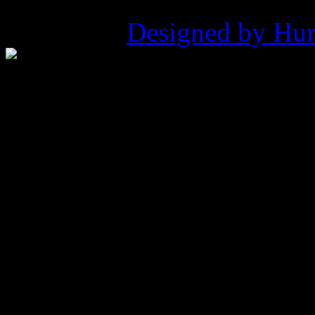
©2026 ZHP Hufiec Ziemi Ry
Pukowca |
Designed by Hur