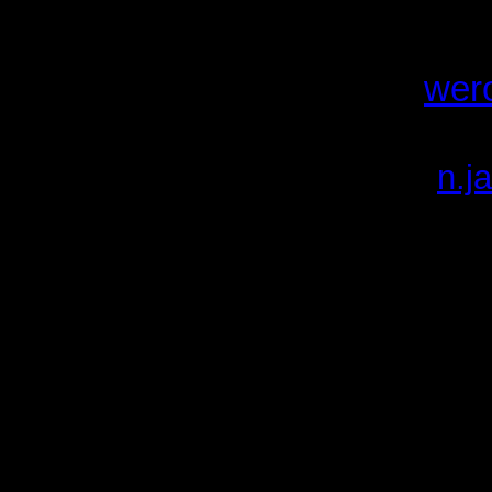
phm. Weronika Gliwa
-
wer
namiestnik
pwd. Natalia Jarominek -
n.j
Związek Harcerstwa P