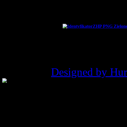
Nr konta bankowego:
82
©2026 ZHP Hufiec Ziemi Ry
Pukowca |
Designed by Hur