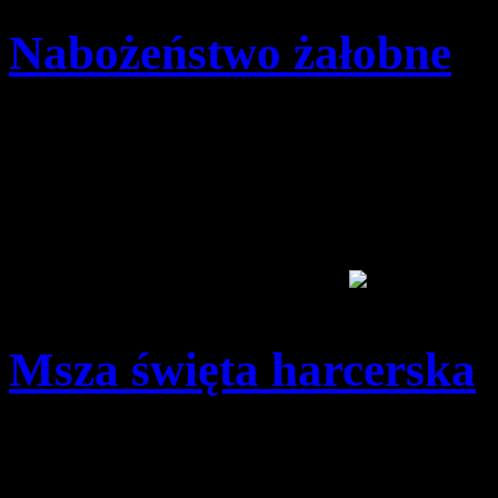
Nabożeństwo żałobne
Szczegóły
Opublikowano: poniedzia
pwd. Zenon Bielaczek | 
Msza święta harcerska
Szczegóły
Opublikowano: wtorek, 0