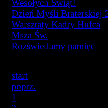
Wesołych Świąt!
Dzień Myśli Braterskiej 
Warsztaty Kadry Hufca
Msza Św.
Rozświetlamy pamięć
Strona 4 z 47
start
poprz.
1
2