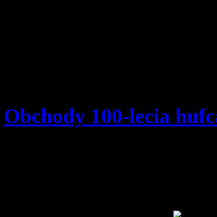
Obchody 100-lecia hufc
Szczegóły
Opublikowano: wtorek, 1
pwd. Zenon Bielaczek | 