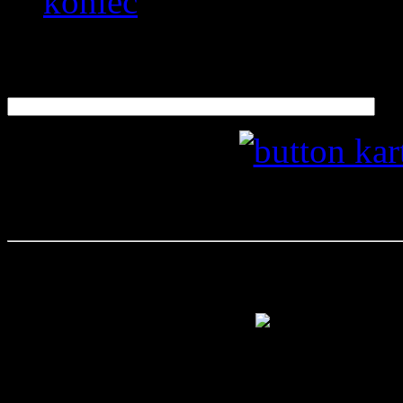
koniec
Szukaj
100-lecie Huf