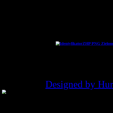
t
el. 512 765 007 | te
NIP:
6
Nr konta bankowego:
82
©2026 ZHP Hufiec Ziemi Ry
Pukowca |
Designed by Hur