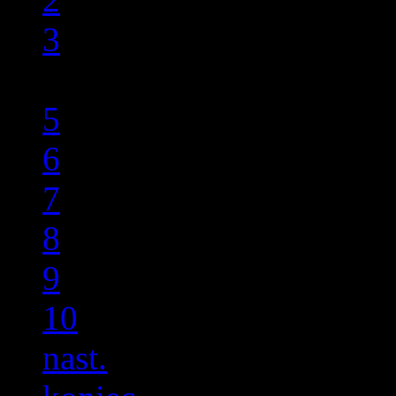
3
4
5
6
7
8
9
10
nast.