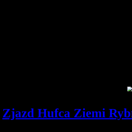
odbędą się 23.08.2023 r. (
Gaszowicach.
Druhu Engelbercie!
Żegna Cię Krąg Wapienica, zuch
Hufca Ziemi Rybnickiej. Żegna
którzy przez lata przeżywali 
Czuwaj na wiecznej warcie!
Zjazd Hufca Ziemi Rybn