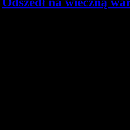
Odszedł na wieczną war
Szczegóły
Opublikowano: niedziela,
pwd. Zenon Bielaczek | 
Z głębokim żalem zawiadami
roku po 80 latach pracowiteg
na wieczną wartę dh. Engel
Starszyzny w Gaszowicach o
kwatermistrz ośrodka w Wap