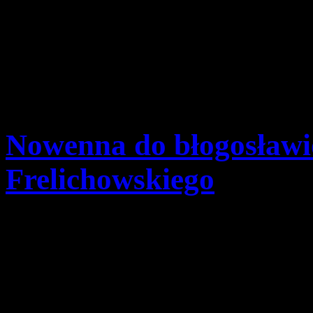
Nowenna do błogosławi
Frelichowskiego
Szczegóły
Opublikowano: środa, 12
pwd. Zenon Bielaczek | 