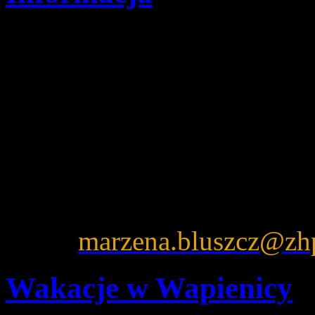
Szczegóły
Opublikowano: czwartek,
pwd. Zenon Bielaczek | 
Informujemy, że w sierpniu
Za utrudnienia przepraszam
kolonie proszę kontaktować 
adres:
marzena.bluszcz@zhp
Wakacje w Wapienicy