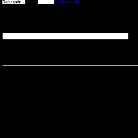
Regulamin -
pobierz
Zarejestruj się!
Szukaj