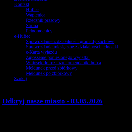
Kontakt
Hufiec
Wapienica
Rzecznik prasowy
Strona
Pełnomocnicy
e-Hufiec
Sprawozdanie z działalności gromady zuchowej
Sprawozdanie miesięczne z działalności jednostki
e-Karta wyjazdu
Zgłoszenie poniesionego wydatku
Wniosek do rozkazu komendantki hufca
Meldunek przed zbiórkowy
Meldunek po zbiórkowy
Szukaj
Odkryj nasze miasto - 03.05.2026
Szczegóły
Opublikowano: czwartek, 16, kwiecień 2026 18:07
pwd. Zenon Bielaczek | webmaster