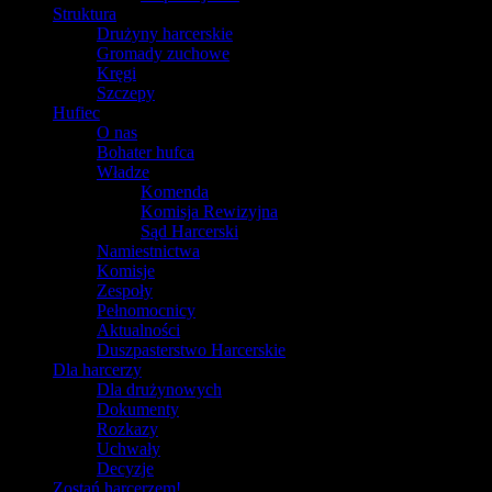
Struktura
Drużyny harcerskie
Gromady zuchowe
Kręgi
Szczepy
Hufiec
O nas
Bohater hufca
Władze
Komenda
Komisja Rewizyjna
Sąd Harcerski
Namiestnictwa
Komisje
Zespoły
Pełnomocnicy
Aktualności
Duszpasterstwo Harcerskie
Dla harcerzy
Dla drużynowych
Dokumenty
Rozkazy
Uchwały
Decyzje
Zostań harcerzem!