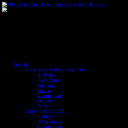
Ośrodki
Całoroczny ośrodek w Wapienicy
O ośrodku
"Dom Zucha"
Kempingi
Namioty
Mapa dojazdu
Kontakt
Oferta
Stanica wodna 6HDŻ
O stanicy
Oferta stanicy
Mapa dojazdu