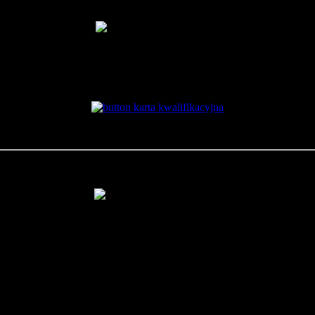
100-lecie Hufca Ziemi Rybnickiej:
Realizujemy granty:
Turystyka z ZHP na sześć -
- poprawa jakości infrastruktury turystycznej