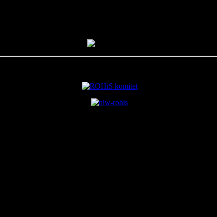
- Aktywne Harcerstwo
współfinansowane z budżetu
Gminy Lyski
arcerstwa Pol
skiego |
Chorągiew Śląska | Hufiec Ziemi Rybnickiej im. hm. Józ
ul. Rudzka 13, 44-200 Rybnik
Rybnicki Kampus Budynek C pokój nr 3.2 II piętro