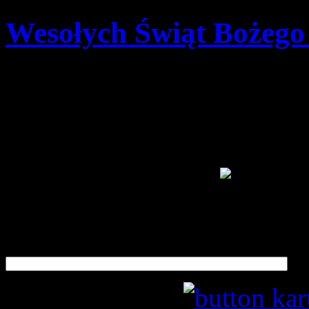
Wesołych Świąt Bożego
Szczegóły
Opublikowano: środa, 24
pwd. Zenon Bielaczek | 
Szukaj