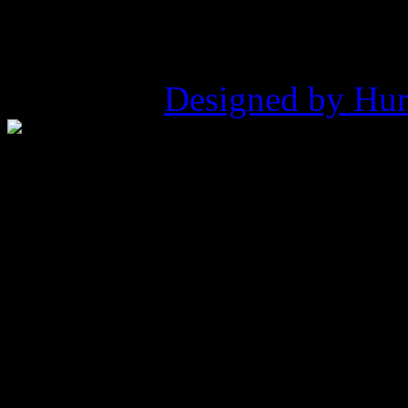
©2026 ZHP Hufiec Ziemi Ry
Pukowca |
Designed by Hur