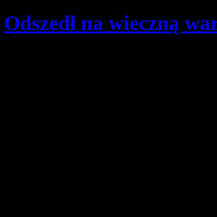
Odszedł na wieczną war
Szczegóły
Opublikowano: środa, 11
Łukasz Rusinowski
Komenda Hufca Ziemi Rybn
zawiadamia, że Bóg powoła
Tadeusza Łukoszczyk.
Msza święta pogrzebowa od
roku (czwartek) o godzinie