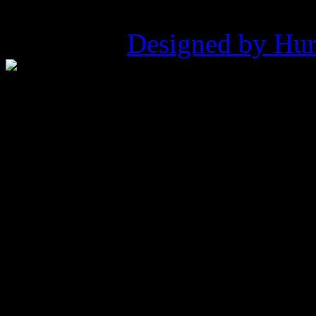
©2026 ZHP Hufiec Ziemi Ry
Pukowca |
Designed by Hur