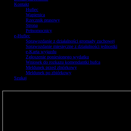
Kontakt
Hufiec
Wapienica
Rzecznik prasowy
Strona
Pełnomocnicy
e-Hufiec
Sprawozdanie z działalności gromady zuchowej
Sprawozdanie miesięczne z działalności jednostki
e-Karta wyjazdu
Zgłoszenie poniesionego wydatku
Wniosek do rozkazu komendantki hufca
Meldunek przed zbiórkowy
Meldunek po zbiórkowy
Szukaj