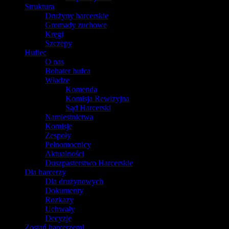
Struktura
Drużyny harcerskie
Gromady zuchowe
Kręgi
Szczepy
Hufiec
O nas
Bohater hufca
Władze
Komenda
Komisja Rewizyjna
Sąd Harcerski
Namiestnictwa
Komisje
Zespoły
Pełnomocnicy
Aktualności
Duszpasterstwo Harcerskie
Dla harcerzy
Dla drużynowych
Dokumenty
Rozkazy
Uchwały
Decyzje
Zostań harcerzem!