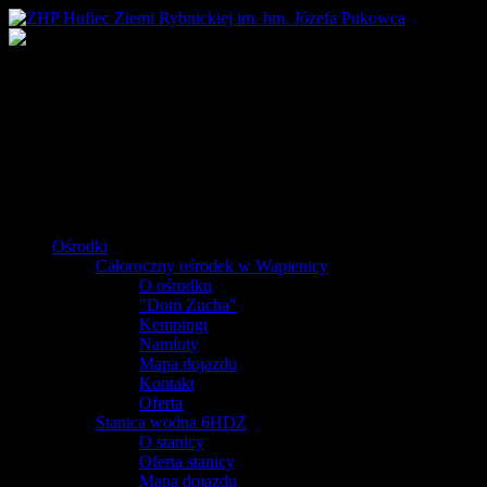
Ośrodki
Całoroczny ośrodek w Wapienicy
O ośrodku
"Dom Zucha"
Kempingi
Namioty
Mapa dojazdu
Kontakt
Oferta
Stanica wodna 6HDŻ
O stanicy
Oferta stanicy
Mapa dojazdu